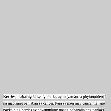
Berries
– lahat ng klase ng berries ay mayaman sa phytonutrients
na mabisang panlaban sa cancer. Para sa mga may cancer na, ang
pagkain ng berries ay nakatutulong upang pabagalin ang paglaki