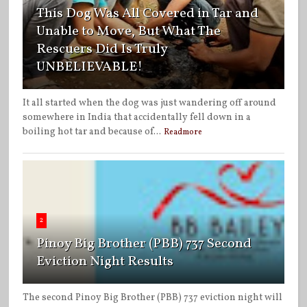
This Dog Was All Covered in Tar and
Unable to Move, But What The
Rescuers Did Is Truly
UNBELIEVABLE!
It all started when the dog was just wandering off around
somewhere in India that accidentally fell down in a
boiling hot tar and because of...
Readmore
2
Pinoy Big Brother (PBB) 737 Second
Eviction Night Results
The second Pinoy Big Brother (PBB) 737 eviction night will