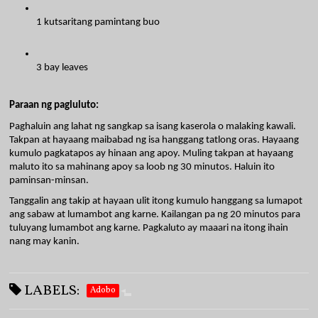
1 kutsaritang pamintang buo
3 bay leaves
Paraan ng pagluluto:
Paghaluin ang lahat ng sangkap sa isang kaserola o malaking kawali. 
Takpan at hayaang maibabad ng isa hanggang tatlong oras. Hayaang 
kumulo pagkatapos ay hinaan ang apoy. Muling takpan at hayaang 
maluto ito sa mahinang apoy sa loob ng 30 minutos. Haluin ito 
paminsan-minsan.
Tanggalin ang takip at hayaan ulit itong kumulo hanggang sa lumapot 
ang sabaw at lumambot ang karne. Kailangan pa ng 20 minutos para 
tuluyang lumambot ang karne. Pagkaluto ay maaari na itong ihain 
nang may kanin.
LABELS:
Adobo