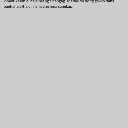
kinabukasan o ihalo bilang sinangag. Madali rin itong gawin dahil 
paghahalu-haluin lang ang mga sangkap. 