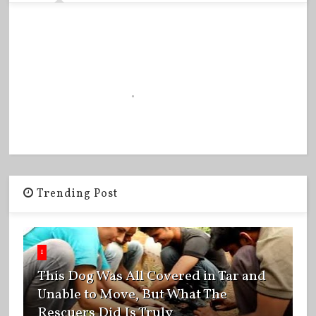
Trending Post
1
This Dog Was All Covered in Tar and
Unable to Move, But What The
Rescuers Did Is Truly