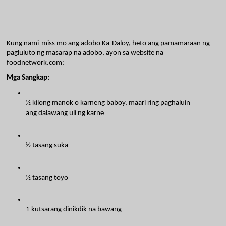
Kung nami-miss mo ang adobo Ka-Daloy, heto ang pamamaraan ng 
pagluluto ng masarap na adobo, ayon sa website na 
foodnetwork.com:
Mga Sangkap:
½ kilong manok o karneng baboy, maari ring paghaluin 
ang dalawang uli ng karne
½ tasang suka
½ tasang toyo
1 kutsarang dinikdik na bawang