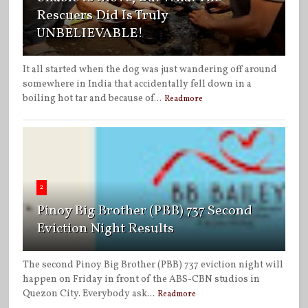
Rescuers Did Is Truly
UNBELIEVABLE!
It all started when the dog was just wandering off around
somewhere in India that accidentally fell down in a
boiling hot tar and because of...
Readmore
2
Pinoy Big Brother (PBB) 737 Second
Eviction Night Results
The second Pinoy Big Brother (PBB) 737 eviction night will
happen on Friday in front of the ABS-CBN studios in
Quezon City. Everybody ask...
Readmore