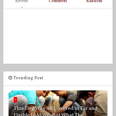
Recent
Comment
Random
Trending Post
1
This Dog Was All Covered in Tar and
Unable to Move, But What The